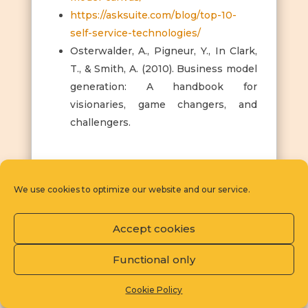
https://asksuite.com/blog/top-10-
self-service-technologies/
Osterwalder, A., Pigneur, Y., In Clark,
T., & Smith, A. (2010). Business model
generation: A handbook for
visionaries, game changers, and
challengers.
We use cookies to optimize our website and our service.
Moduł 4 - Kanały
Accept cookies
Functional only
Moduł 6 - Strumienie
Cookie Policy
przychodów