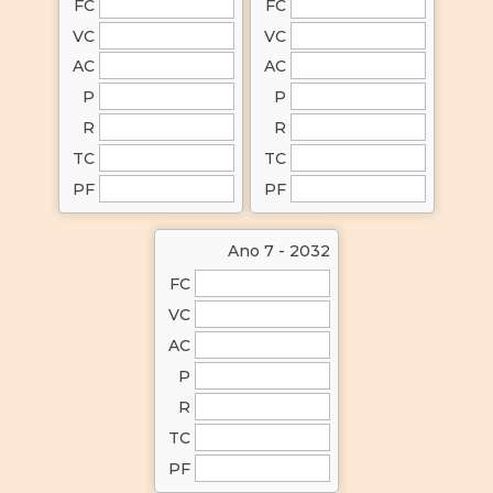
FC
FC
VC
VC
AC
AC
P
P
R
R
TC
TC
PF
PF
Ano 7 - 2032
FC
VC
AC
P
R
TC
PF